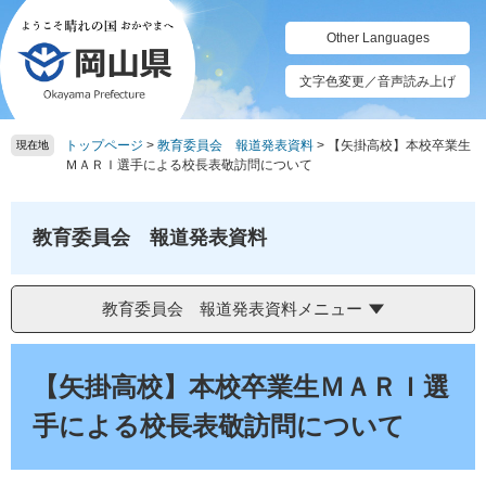
ペ
メ
ー
ニ
Other Languages
ジ
ュ
の
ー
文字色変更／音声読み上げ
先
を
頭
飛
トップページ
>
教育委員会 報道発表資料
>
【矢掛高校】本校卒業生
で
ば
現在地
ＭＡＲＩ選手による校長表敬訪問について
す。
し
て
本
教育委員会 報道発表資料
文
へ
教育委員会 報道発表資料メニュー
本
文
【矢掛高校】本校卒業生ＭＡＲＩ選
手による校長表敬訪問について