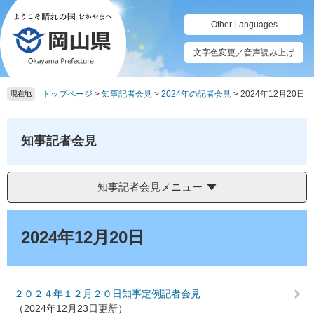
ペ
メ
ー
ニ
Other Languages
ジ
ュ
の
ー
文字色変更／音声読み上げ
先
を
頭
飛
トップページ
>
知事記者会見
>
2024年の記者会見
>
2024年12月20日
で
ば
現在地
す。
し
て
本
知事記者会見
文
へ
知事記者会見メニュー
本
文
2024年12月20日
２０２４年１２月２０日知事定例記者会見
（2024年12月23日更新）