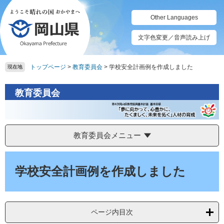
ペ
メ
ー
ニ
Other Languages
ジ
ュ
の
ー
文字色変更／音声読み上げ
先
を
頭
飛
トップページ
>
教育委員会
>
学校安全計画例を作成しました
で
ば
現在地
す。
し
て
教育委員会
本
文
へ
教育委員会メニュー
本
文
学校安全計画例を作成しました
ページ内目次