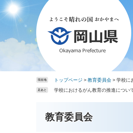
ペ
メ
ー
ニ
ジ
ュ
の
ー
先
を
頭
飛
で
ば
す。
し
て
本
文
トップページ
>
教育委員会
>
学校に
現在地
へ
学校におけるがん教育の推進につい
足あと
教育委員会