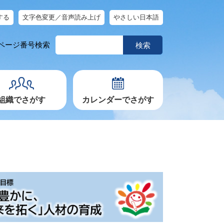
する
文字色変更／音声読み上げ
やさしい日本語
ペ
ページ番号検索
ー
ジ
番
号
を
入
力
組織でさがす
カレンダーでさがす