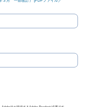
３月 一部改訂） [PDFファイル／
obe社が提供するAdobe Readerが必要です。