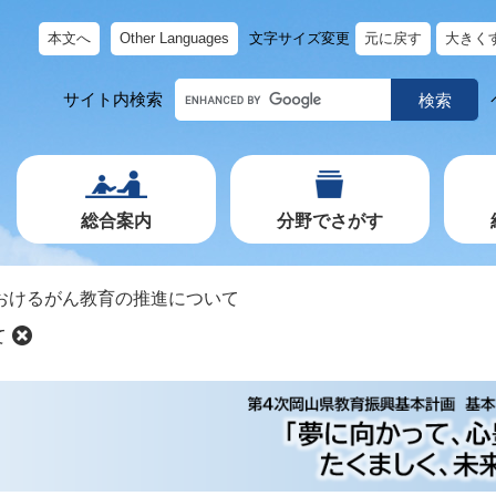
本文へ
Other Languages
文字サイズ変更
元に戻す
大きく
キ
サイト内検索
ー
ワ
ー
ド
で
探
す
総合案内
分野でさがす
おけるがん教育の推進について
て