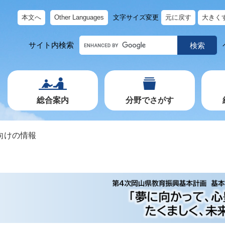
本文へ
Other Languages
文字サイズ変更
元に戻す
大きく
キ
サイト内検索
ー
ワ
ー
ド
で
探
す
総合案内
分野でさがす
向けの情報