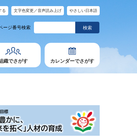
する
文字色変更／音声読み上げ
やさしい日本語
ペ
ページ番号検索
ー
ジ
番
号
を
入
力
組織でさがす
カレンダーでさがす