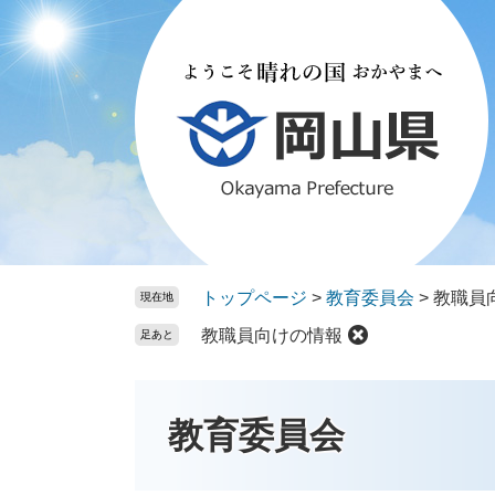
ペ
メ
ー
ニ
ジ
ュ
の
ー
先
を
頭
飛
で
ば
す。
し
て
本
文
トップページ
>
教育委員会
>
教職員
現在地
へ
教職員向けの情報
足あと
教育委員会