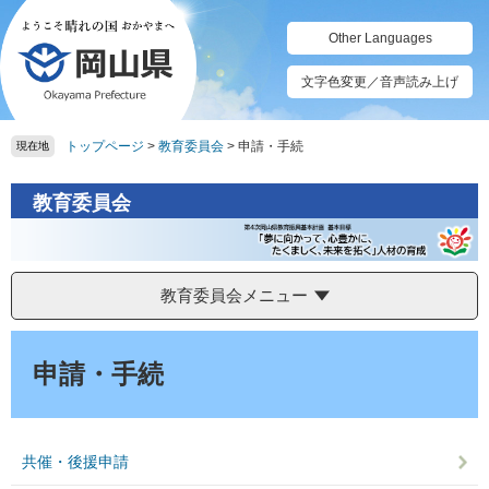
ペ
メ
ー
ニ
Other Languages
ジ
ュ
の
ー
文字色変更／音声読み上げ
先
を
頭
飛
トップページ
>
教育委員会
>
申請・手続
で
ば
現在地
す。
し
て
教育委員会
本
文
へ
教育委員会メニュー
本
文
申請・手続
共催・後援申請