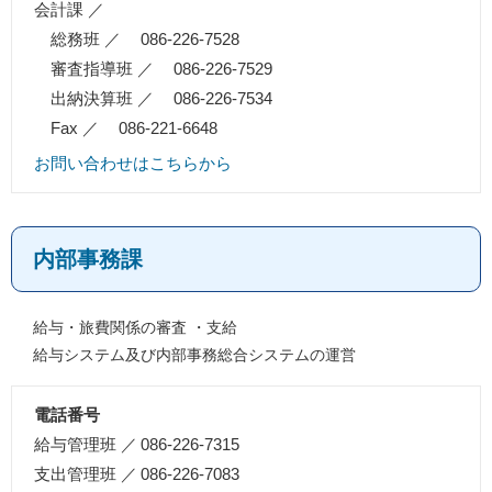
会計課 ／
内
絡
総務班 ／
086-226-7528
容
先
審査指導班 ／
086-226-7529
出納決算班 ／
086-226-7534
Fax ／
086-221-6648
お問い合わせはこちらから
内部事務課
主
給与・旅費関係の審査 ・支給
給与システム及び内部事務総合システムの運営
な
業
電話番号
務
連
給与管理班 ／
086-226-7315
内
絡
支出管理班 ／
086-226-7083
容
先