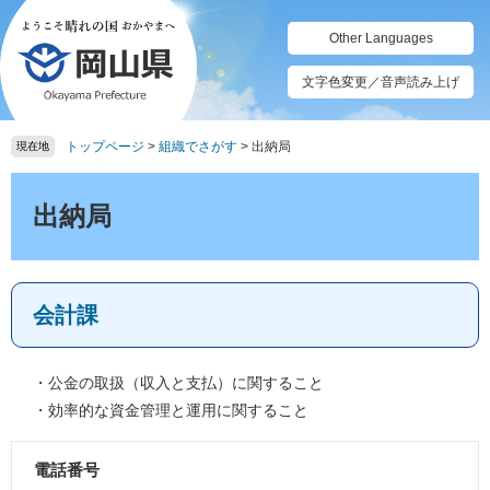
ペ
メ
ー
ニ
Other Languages
ジ
ュ
の
ー
文字色変更／音声読み上げ
先
を
頭
飛
トップページ
>
組織でさがす
>
出納局
で
ば
現在地
す。
し
本
て
文
出納局
本
文
へ
会計課
主
・公金の取扱（収入と支払）に関すること
・効率的な資金管理と運用に関すること
な
業
電話番号
務
連