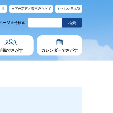
する
文字色変更／音声読み上げ
やさしい日本語
ペ
ページ番号検索
ー
ジ
番
号
を
入
力
組織でさがす
カレンダーでさがす