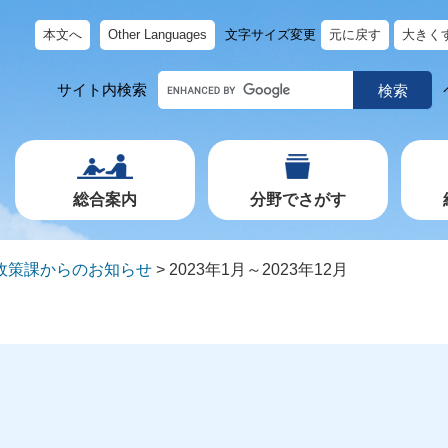
本文へ
Other Languages
文字サイズ変更
元に戻す
大きく
キ
サイト内検索
ー
ワ
ー
ド
で
探
す
総合案内
分野でさがす
政策課からのお知らせ
>
2023年1月～2023年12月